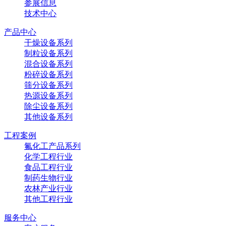
参展信息
技术中心
产品中心
干燥设备系列
制粒设备系列
混合设备系列
粉碎设备系列
筛分设备系列
热源设备系列
除尘设备系列
其他设备系列
工程案例
氟化工产品系列
化学工程行业
食品工程行业
制药生物行业
农林产业行业
其他工程行业
服务中心