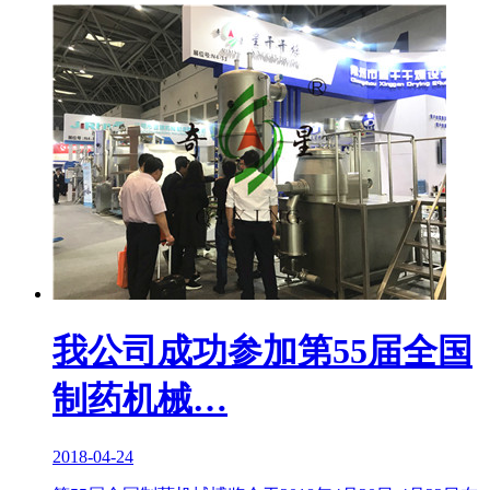
我公司成功参加第55届全国
制药机械…
2018-04-24