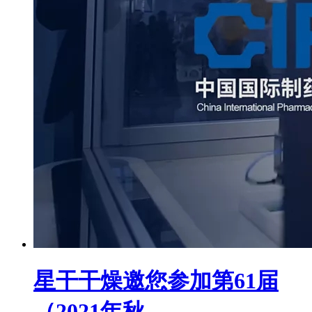
星干干燥邀您参加第61届
（2021年秋…