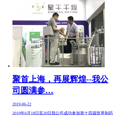
聚首上海，再展辉煌--我公
司圆满参…
2019-06-22
2019年6月18日至20日我公司成功参加第十四届世界制药